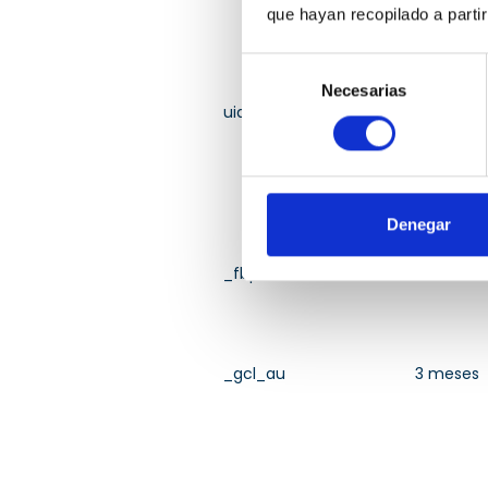
que hayan recopilado a parti
Selección
Necesarias
de
uid
2 meses
consentimiento
Denegar
_fbp
3 meses
_gcl_au
3 meses