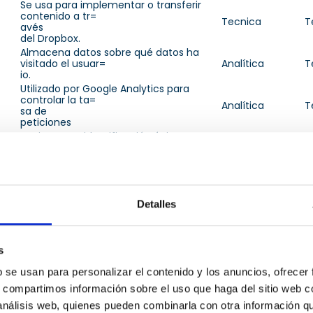
Se usa para implementar o transferir
contenido a tr=
Tecnica
T
avés
del Dropbox.
Almacena datos sobre qué datos ha
visitado el usuar=
Analítica
T
io.
Utilizado por Google Analytics para
controlar la ta=
Analítica
T
sa de
peticiones
Registra una identificación única que se
utiliza pa=
ra
Analítica
T
generar datos estadísticos acerca de
cómo utiliza el visitante el sitio w=
eb.
Detalles
Utilizada para comprobar si el
navegador del usuario
Técnica
T
admite cookies.
Recoge datos sobre el comportamiento
s
y la interacci=
ón de
b se usan para personalizar el contenido y los anuncios, ofrecer
los visitantes – Esto se utiliza para
Publicitaria
T
optimizar la web y hacer más releva=
s, compartimos información sobre el uso que haga del sitio web 
nte
 análisis web, quienes pueden combinarla con otra información q
la publicidad en la misma.