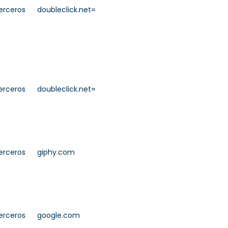
erceros
doubleclick.net=
erceros
doubleclick.net=
erceros
giphy.com
erceros
google.com