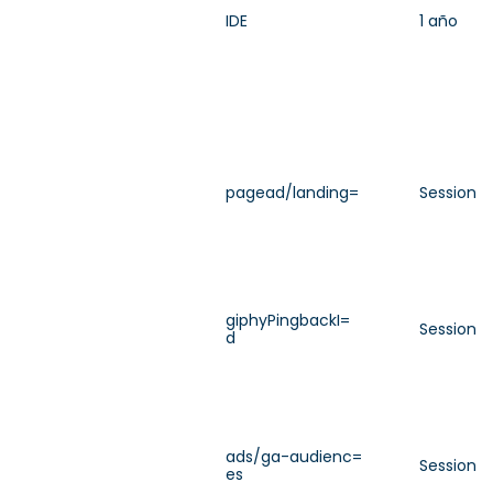
IDE
1 año
pagead/landing=
Session
giphyPingbackI=
Session
d
ads/ga-audienc=
Session
es