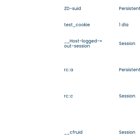
ZD-suid
Persisten
test_cookie
1 día
__Host-logged-=
Session
out-session
rc::a
Persisten
rc::c
Session
__cfruid
Session