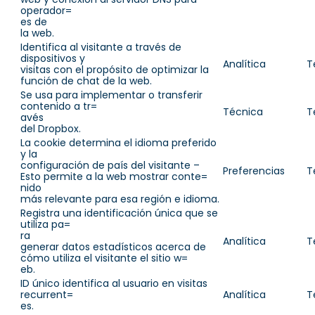
operador=
es de
la web.
Identifica al visitante a través de
dispositivos y
Analítica
T
visitas con el propósito de optimizar la
función de chat de la web.
Se usa para implementar o transferir
contenido a tr=
Técnica
T
avés
del Dropbox.
La cookie determina el idioma preferido
y la
configuración de país del visitante –
Preferencias
T
Esto permite a la web mostrar conte=
nido
más relevante para esa región e idioma.
Registra una identificación única que se
utiliza pa=
ra
Analítica
T
generar datos estadísticos acerca de
cómo utiliza el visitante el sitio w=
eb.
ID único identifica al usuario en visitas
recurrent=
Analítica
T
es.