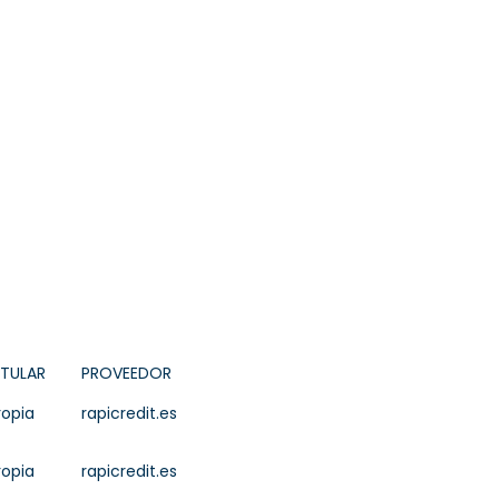
ITULAR
PROVEEDOR
ropia
rapicredit.es
ropia
rapicredit.es