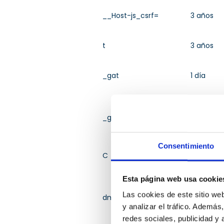
__Host-js_csrf=
3 años
t
3 años
_gat
1 día
_gid
1 día
Consentimiento
C
30 días
Esta página web usa cookie
Las cookies de este sitio we
dmp/profile
Session
y analizar el tráfico. Ademá
redes sociales, publicidad y