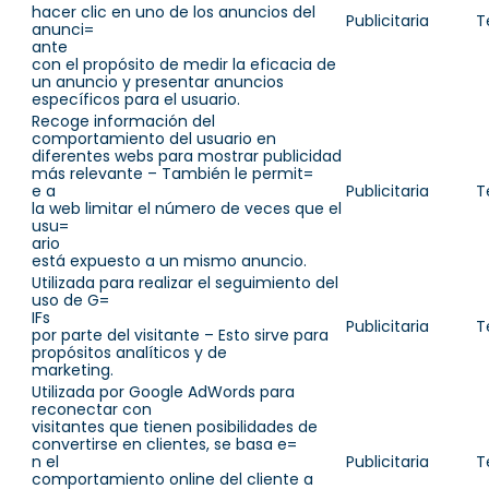
hacer clic en uno de los anuncios del
Publicitaria
T
anunci=
ante
con el propósito de medir la eficacia de
un anuncio y presentar anuncios
específicos para el usuario.
Recoge información del
comportamiento del usuario en
diferentes webs para mostrar publicidad
más relevante – También le permit=
e a
Publicitaria
T
la web limitar el número de veces que el
usu=
ario
está expuesto a un mismo anuncio.
Utilizada para realizar el seguimiento del
uso de G=
IFs
Publicitaria
T
por parte del visitante – Esto sirve para
propósitos analíticos y de
marketing.
Utilizada por Google AdWords para
reconectar con
visitantes que tienen posibilidades de
convertirse en clientes, se basa e=
n el
Publicitaria
T
comportamiento online del cliente a