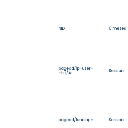
NID
6 meses
pagead/1p-user=
Session
-list/#
pagead/landing=
Session