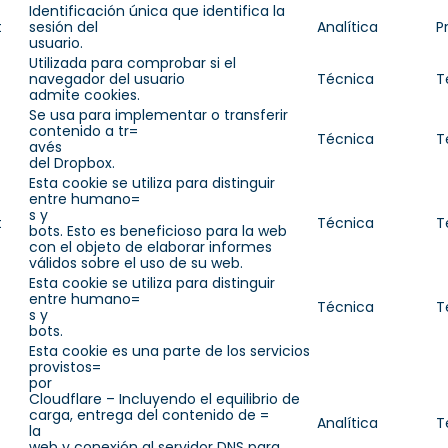
Identificación única que identifica la
t
sesión del
Analítica
P
usuario.
Utilizada para comprobar si el
navegador del usuario
Técnica
T
admite cookies.
Se usa para implementar o transferir
contenido a tr=
Técnica
T
avés
del Dropbox.
Esta cookie se utiliza para distinguir
entre humano=
s y
t
Técnica
T
bots. Esto es beneficioso para la web
con el objeto de elaborar informes
válidos sobre el uso de su web.
Esta cookie se utiliza para distinguir
entre humano=
Técnica
T
s y
bots.
Esta cookie es una parte de los servicios
provistos=
por
Cloudflare – Incluyendo el equilibrio de
carga, entrega del contenido de =
Analítica
T
la
web y conexión al servidor DNS para