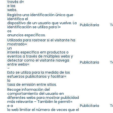
través d=
e las
webs.
Registra una identificación única que
identifica el
dispositivo de un usuario que vuelve. La
Publicitaria
T
identificación se utiliza para l=
os
anuncios específicos.
Utilizada para rastrear si el visitante ha
mostrado=
un
interés específico em productos o
eventos a través de múltiples webs y
detectar como el visitante navega
Publicitaria
T
entre webs=
–
Esto se utiliza para la medida de los
esfuerzos publicitarios y facilitar=
la
tasa de emisión entre sitios.
Recoge información del
comportamiento del usuario en
diferentes webs para mostrar publicidad
más relevante – También le permit=
e a
Publicitaria
T
la web limitar el número de veces que el