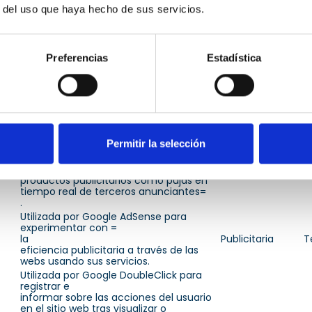
r del uso que haya hecho de sus servicios.
Registra una identificación de usuario
única que re=
conoce
el navegador del usuario al visitar sitios
web que usan la misma red
Preferencias
Estadística
publicitaria. El propósito es optimizar la
Publicitaria
T
visualización de anuncios según los
movimientos del usuario y diversas
campañas publicitarias de los
proveedores para mostrar anuncios al
usuari=
o.
Permitir la selección
Utilizada por Facebook para
proporcionar una serie =
de
Publicitaria
T
productos publicitarios como pujas en
tiempo real de terceros anunciantes=
.
Utilizada por Google AdSense para
experimentar con =
la
Publicitaria
T
eficiencia publicitaria a través de las
webs usando sus servicios.
Utilizada por Google DoubleClick para
registrar e
informar sobre las acciones del usuario
en el sitio web tras visualizar o