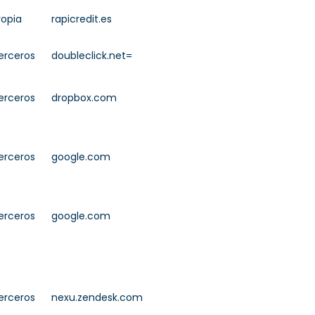
ropia
rapicredit.es
erceros
doubleclick.net=
erceros
dropbox.com
erceros
google.com
erceros
google.com
erceros
nexu.zendesk.com