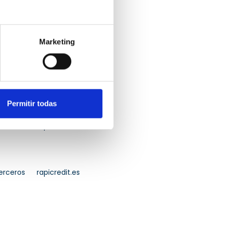
Marketing
erceros
adform.net
Permitir todas
erceros
rapicredit.es
erceros
rapicredit.es