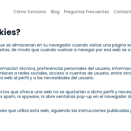
Cómo funciona
Blog
Preguntas Frecuentes
Contac
kies?
 que se almacenan en tu navegador cuando visitas una página we
isitas, de modo que cuando vuelvas a navegar por esa web se o
rmación técnica, preferencias personales del usuario, informac
nlaces a redes sociales, acceso a cuentas de usuario, entre otra
a web al perfil y a las necesidades del usuario.
oductos que ofrece una web no se ajustarían a dicho perfil y neces
 spam, ni spyware, ni abre ventanas pop-up en el navegador de
kies que utiliza esta web, siguiendo las instrucciones publicadas 