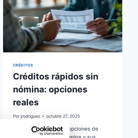
CRÉDITOS
Créditos rápidos sin
nómina: opciones
reales
Por
jrodriguez
octubre 27, 2025
Descubre las mejores opciones de
créditos rápidos sin nómina y sus