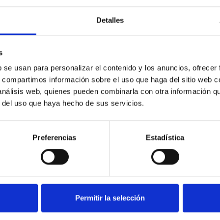
ASNEF.
Detalles
CRÉDITOS
LEER MÁS
ONLINE
CON
s
ASNEF:
b se usan para personalizar el contenido y los anuncios, ofrecer
ALTERNATIVAS
s, compartimos información sobre el uso que haga del sitio web 
RESPONSABLES
 análisis web, quienes pueden combinarla con otra información q
r del uso que haya hecho de sus servicios.
Preferencias
Estadística
Permitir la selección