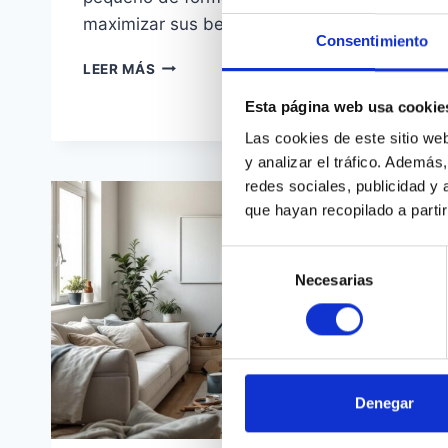
maximizar sus beneficios.
Consentimiento
CÓMO
LEER MÁS
USAR
UN
Esta página web usa cookie
CRÉDITO
Las cookies de este sitio we
PEQUEÑO
y analizar el tráfico. Ademá
DE
redes sociales, publicidad y
FORMA
que hayan recopilado a parti
INTELIGENTE
Selección
Necesarias
de
consentimiento
Denegar