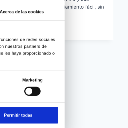
ventajas. Obtén financiamiento fácil, sin
Acerca de las cookies
papeleo y en minutos.
CRÉDITOS
LEER MÁS
RÁPIDOS
SIN
 funciones de redes sociales
NÓMINA:
con nuestros partners de
OPCIONES
ue les haya proporcionado o
REALES
Marketing
Permitir todas