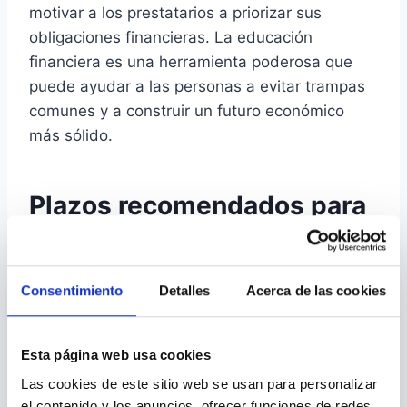
motivar a los prestatarios a priorizar sus
obligaciones financieras. La educación
financiera es una herramienta poderosa que
puede ayudar a las personas a evitar trampas
comunes y a construir un futuro económico
más sólido.
Plazos recomendados para
viajes
Elegir el plazo adecuado para pagar un crédito
Consentimiento
Detalles
Acerca de las cookies
rápido es fundamental para no caer en deudas
difíciles de manejar. Para viajes cortos, lo ideal
Esta página web usa cookies
es optar por plazos que no superen los 12
Las cookies de este sitio web se usan para personalizar
meses, ya que esto permite distribuir el pago
el contenido y los anuncios, ofrecer funciones de redes