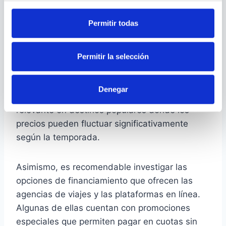
la planificación anticipada puede ser un gran
aliado. Al reservar con antelación, no solo se
Permitir todas
pueden conseguir mejores tarifas, sino que
también se facilita la gestión del presupuesto.
Muchos viajeros encuentran que dividir el costo
Permitir la selección
del viaje en pagos mensuales manejables les
permite disfrutar de su experiencia sin la carga
Denegar
de una deuda excesiva. Esto es especialmente
relevante en destinos populares donde los
precios pueden fluctuar significativamente
según la temporada.
Asimismo, es recomendable investigar las
opciones de financiamiento que ofrecen las
agencias de viajes y las plataformas en línea.
Algunas de ellas cuentan con promociones
especiales que permiten pagar en cuotas sin