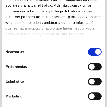
sin que los intereses se acumulen
sociales y analizar el tráfico. Además, compartimos
excesivamente.
información sobre el uso que haga del sitio web con
nuestros partners de redes sociales, publicidad y análisis
El estudio «Shifting Wallets» del Mastercard
web, quienes pueden combinarla con otra información
Economics Institute señala que en América
que les haya proporcionado o que hayan recopilado a
Latina los viajeros prefieren escapadas cortas
partir del uso que haya hecho de sus servicios.
y valoran su tiempo libre, lo que sugiere que los
créditos para viajes deben adaptarse a esta
Selección
Necesarias
de
tendencia con plazos flexibles y accesibles.
consentimiento
Preferencias
Además, plazos más cortos motivan a pagar la
deuda rápidamente y evitar que el crédito se
convierta en un gasto prolongado que afecte la
Estadística
estabilidad financiera.
Marketing
En este contexto, es importante considerar que