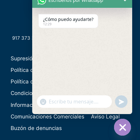
Escríbenos por Whatsapp
¿Cómo puedo ayudarte?
12:29
917 373 336
Supresión de Datos
Política de Privacidad de Datos
Política de Cookies
Desistimiento
Condiciones Generales
undefin
"+chaty_settings.lang.emoji_picker+"
WhatsApp
Información Estándar del Préstamo
Message
Comunicaciones Comerciales
Aviso Legal
Buzón de denuncias
Hide